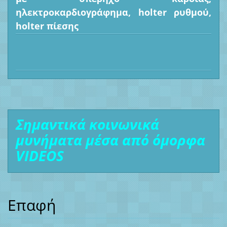
ηλεκτροκαρδιογράφημα, holter ρυθμού,
holter πίεσης
Σημαντικά κοινωνικά
μυνήματα μέσα από όμορφα
VIDEOS
Επαφή