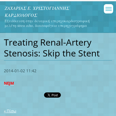
ΖΑΧΑΡΙΑΣ Ε. ΧΡΙΣΤΟΓΙΑΝΝΗΣ
ΚΑΡΔΙΟΛΟΓΟΣ
Εξειδίκευση στην δυναμική υπερηχοκαρδιογραφική
μελέτη-stress echo, διοισοφάγειο υπερηχογράφημα
Treating Renal-Artery
Stenosis: Skip the Stent
2014-01-02 11:42
NEJM
« Πίσω