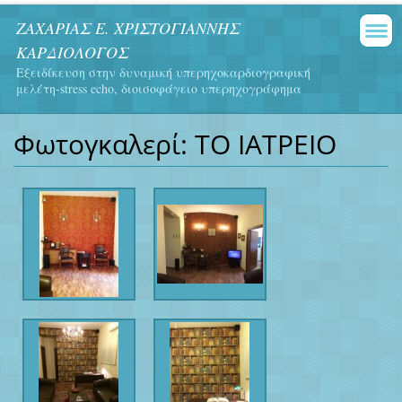
ΖΑΧΑΡΙΑΣ Ε. ΧΡΙΣΤΟΓΙΑΝΝΗΣ
ΚΑΡΔΙΟΛΟΓΟΣ
Εξειδίκευση στην δυναμική υπερηχοκαρδιογραφική
μελέτη-stress echo, διοισοφάγειο υπερηχογράφημα
Φωτογκαλερί: ΤΟ ΙΑΤΡΕΙΟ