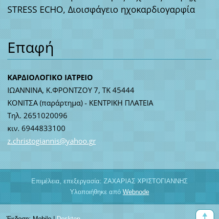
STRESS ECHO, Διοισφάγειο ηχοκαρδιογαρφία
Επαφή
ΚΑΡΔΙΟΛΟΓΙΚΟ ΙΑΤΡΕΙΟ
ΙΩΑΝΝΙΝΑ, Κ.ΦΡΟΝΤΖΟΥ 7, ΤΚ 45444
ΚΟΝΙΤΣΑ (παράρτημα) - ΚΕΝΤΡΙΚΗ ΠΛΑΤΕΙΑ
Τηλ. 2651020096
κιν. 6944833100
z.christ
ogiannis
@yahoo.g
r
Επιμέλεια, επεξεργασία: ΖΑΧΑΡΙΑΣ ΧΡΙΣΤΟΓΙΑΝΝΗΣ
Υλοποιήθηκε από
Webnode
Έκδοση:
Mobile
|
Desktop